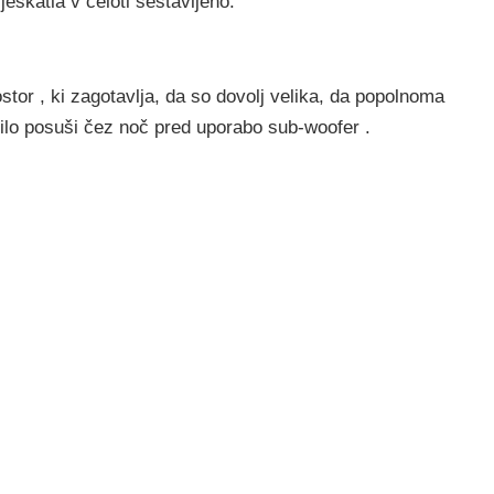
eškatla v celoti sestavljeno.
ostor , ki zagotavlja, da so dovolj velika, da popolnoma
pilo posuši čez noč pred uporabo sub-woofer .