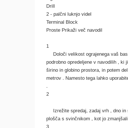
Drill
2 - palčni luknjo videl
Terminal Block
Proste Prikaži več navodil
1
Določi velikost ograjenega vaš ba
podrobno opredeljene v navodilih , ki 
širino in globino prostora, in potem de
metrov . Namesto tega lahko uporabite 
.
2
Izrežite spredaj, zadaj vrh , dno i
plošča s svinčnikom , kot jo zmanjšali 
3