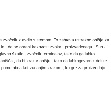
as zvočnik z avdio sistemom. To zahteva ustrezno ohišje za
 in , da se ohrani kakovost zvoka , proizvedenega . Sub -
lavno škatlo , zvočnik terminalov, tako da ga lahko
stanišča , da bi zrak v ohišju , tako da lahkogovornik deluje
tako pomembna kot zunanjim zrakom , ko gre za proizvodnjo