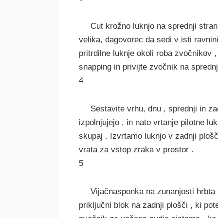
Cut krožno luknjo na sprednji stran
velika, dagovorec da sedi v isti ravnin
pritrdilne luknje okoli roba zvočnikov , 
snapping in privijte zvočnik na sprednj
4
Sestavite vrhu, dnu , sprednji in za
izpolnjujejo , in nato vrtanje pilotne 
skupaj . Izvrtamo luknjo v zadnji plošč
vrata za vstop zraka v prostor .
5
Vijačnasponka na zunanjosti hrbta p
priključni blok na zadnji plošči , ki p