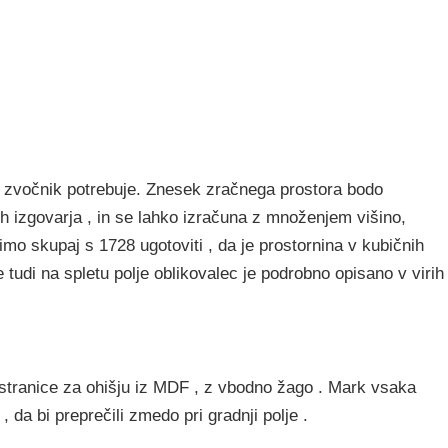
s zvočnik potrebuje. Znesek zračnega prostora bodo
jih izgovarja , in se lahko izračuna z množenjem višino,
limo skupaj s 1728 ugotoviti , da je prostornina v kubičnih
tudi na spletu polje oblikovalec je podrobno opisano v virih
n stranice za ohišju iz MDF , z vbodno žago . Mark vsaka
, da bi preprečili zmedo pri gradnji polje .