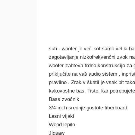
sub - woofer je več kot samo veliki b
zagotavljanje nizkofrekvenčni zvok na
woofer zahteva trdno konstrukcijo za g
priključite na vaš audio sistem , inpri
pravilno . Zrak v škatli je vsak bit 
kakovostne bas. Tisto, kar potrebujete
Bass zvočnik
3/4-inch srednje gostote fiberboard
Lesni vijaki
Wood lepilo
Jigsaw