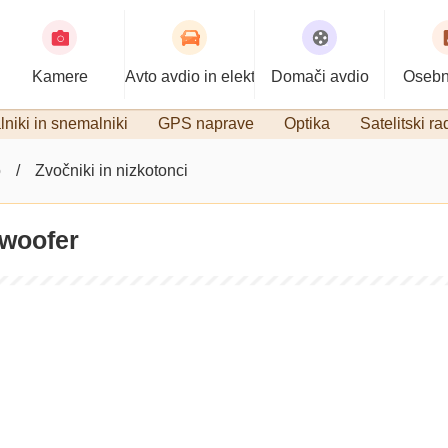
Kamere
Avto avdio in elektronika
Domači avdio
Osebn
niki in snemalniki
GPS naprave
Optika
Satelitski ra
o
Zvočniki in nizkotonci
-woofer