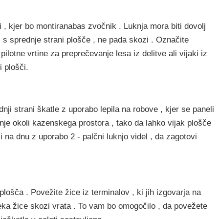
i , kjer bo montiranabas zvočnik . Luknja mora biti dovolj
i s sprednje strani plošče , ne pada skozi . Označite
pilotne vrtine za preprečevanje lesa iz delitve ali vijaki iz
i plošči.
dnji strani škatle z uporabo lepila na robove , kjer se paneli
luknje okoli kazenskega prostora , tako da lahko vijak plošče
i na dnu z uporabo 2 - palčni luknjo videl , da zagotovi
lošča . Povežite žice iz terminalov , ki jih izgovarja na
oteka žice skozi vrata . To vam bo omogočilo , da povežete