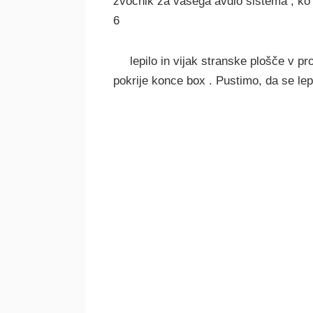
zvočnik za vašega avdio sistema , ko j
6
lepilo in vijak stranske plošče v pr
pokrije konce box . Pustimo, da se le