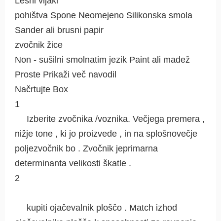
Lesni vijaki
pohištva Spone Neomejeno Silikonska smola
Sander ali brusni papir
zvočnik žice
Non - sušilni smolnatim jezik Paint ali madež
Proste Prikaži več navodil
Načrtujte Box
1
Izberite zvočnika /voznika. Večjega premera ,
nižje tone , ki jo proizvede , in na splošnovečje
poljezvočnik bo . Zvočnik jeprimarna
determinanta velikosti škatle .
2
kupiti ojačevalnik ploščo . Match izhod