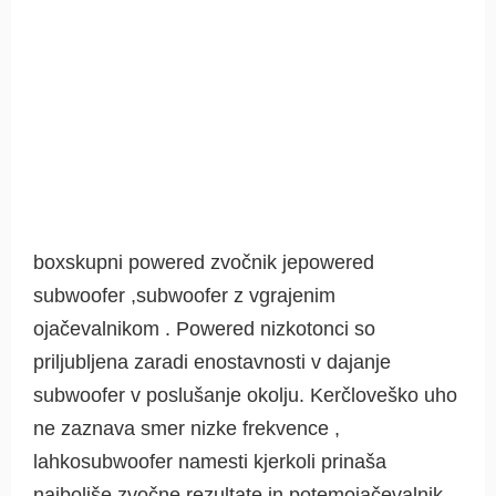
boxskupni powered zvočnik jepowered
subwoofer ,subwoofer z vgrajenim
ojačevalnikom . Powered nizkotonci so
priljubljena zaradi enostavnosti v dajanje
subwoofer v poslušanje okolju. Kerčloveško uho
ne zaznava smer nizke frekvence ,
lahkosubwoofer namesti kjerkoli prinaša
najboljše zvočne rezultate in potemojačevalnik