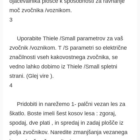
ojačevalnika plošče k sposobnosti za ravnanje
moč zvočnika /voznikom.
3
Uporabite Thiele /Small parametrov za vaš
zvočnik /voznikom. T /S parametri so električne
značilnosti vseh kakovostnega zvočnika, se
vedno lahko dobimo iz Thiele /Small spletni
strani. (Glej vire ).
4
Pridobiti in narežemo 1- palčni vezan les za
škatlo. Boste imeli šest kosov lesa : zgoraj,
spodaj, dve plati , in spredaj in zadaj plošče iz
polja zvočnikov. Naredite zmanjšanja vezanega