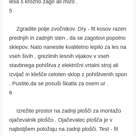
lesa s krožno žago ali mizo .
5
Zgradite polje zvočnikov. Dry - fit kosov razen
prednjih in zadnjih sten , da se zagotovi popolno
sklepov. Nato nanesite kvalitetno lepilo za les na
vseh šivih , grezilnih lesnih vijakov v vseh
stavbnega pohištva z električni vrtalni stroj ali
izvijač in klešče celoten sklop z pohištvenih spon
. Pustite,da se posuši škatla za osem ur .
6
Izrežite prostor na zadnji plošči za montažo
ojačevalnik ploščo . Ojačevalec plošča je v
najboljšem položaju na zadnji plošči. Test - fit