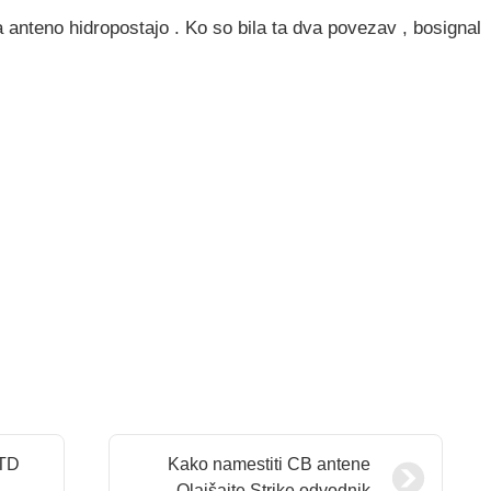
a anteno hidropostajo . Ko so bila ta dva povezav , bosignal
LTD
Kako namestiti CB antene
Olajšajte Strike odvodnik