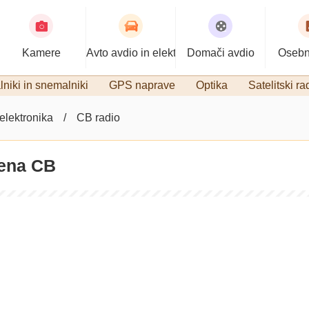
Kamere
Avto avdio in elektronika
Domači avdio
Osebn
niki in snemalniki
GPS naprave
Optika
Satelitski ra
 elektronika
CB radio
tena CB