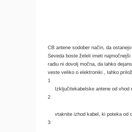
CB antene sodober način, da ostanejo 
Seveda boste želeli imeti najmočnejši
radiu ni dovolj močna, da lahko dejansk
veste veliko o elektroniki , lahko pril
1
Izključitekabelske antene od vhod n
2
vtaknite izhod kabel, ki poteka od 
3