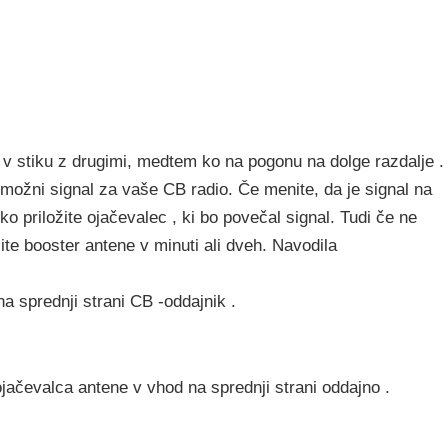
v stiku z drugimi, medtem ko na pogonu na dolge razdalje .
 možni signal za vaše CB radio. Če menite, da je signal na
o priložite ojačevalec , ki bo povečal signal. Tudi če ne
ožite booster antene v minuti ali dveh. Navodila
a sprednji strani CB -oddajnik .
ojačevalca antene v vhod na sprednji strani oddajno .