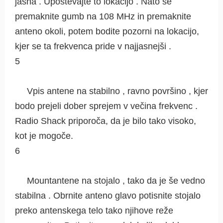
jasna . Upoštevajte to lokacijo . Nato se
premaknite gumb na 108 MHz in premaknite
anteno okoli, potem bodite pozorni na lokacijo,
kjer se ta frekvenca pride v najjasnejši .
5
Vpis antene na stabilno , ravno površino , kjer
bodo prejeli dober sprejem v večina frekvenc .
Radio Shack priporoča, da je bilo tako visoko,
kot je mogoče.
6
Mountantene na stojalo , tako da je še vedno
stabilna . Obrnite anteno glavo potisnite stojalo
preko antenskega telo tako njihove reže