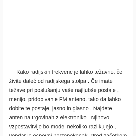
Kako radijskih frekvenc je lahko težavno, če
živite daleč od radijskega stolpa . Če imate
težave pri poslušanju vaše najljubše postaje ,
menijo, pridobivanje FM anteno, tako da lahko
dobite te postaje, jasno in glasno . Najdete
anten na trgovinah z elektroniko . Njihovo
vzpostavitvijo bo model nekoliko razlikujejo ,
vendar je osnovni postopekenak. Pred začetkom