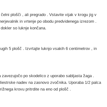
lni plošči , ali pregrado . Vstavite vijak v krogu jig v
merjevalnik in vrtenje po obodu predvidenega izrezom .
 dokler so luknje končana.
gih 5 plošč . Izvrtajte luknjo vsakih 6 centimetrov , in
za zavezujočo po skodelico z uporabo sabljasta žaga .
oliestrske nadev na zasnovo zvočnika. Uporaba 1/2 palca
rižnega krovu pritrdite na eno od plošč .