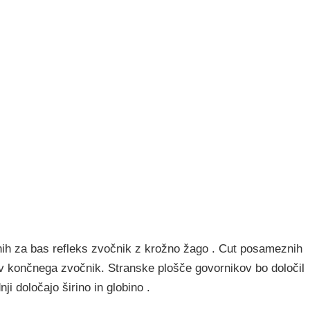
nih za bas refleks zvočnik z krožno žago . Cut posameznih
jev končnega zvočnik. Stranske plošče govornikov bo določil
ji določajo širino in globino .