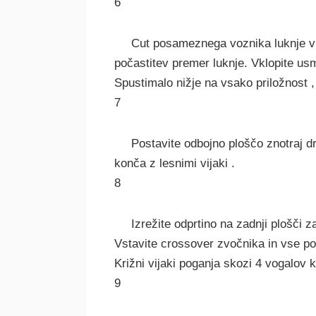
6
Cut posameznega voznika luknje v če
počastitev premer luknje. Vklopite us
Spustimalo nižje na vsako priložnost ,
7
Postavite odbojno ploščo znotraj dru
konča z lesnimi vijaki .
8
Izrežite odprtino na zadnji plošči 
Vstavite crossover zvočnika in vse p
Križni vijaki poganja skozi 4 vogalov k
9