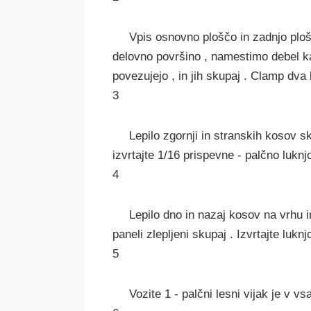
Vpis osnovno ploščo in zadnjo plošč
delovno površino , namestimo debel kap
povezujejo , in jih skupaj . Clamp dva 
3
Lepilo zgornji in stranskih kosov s
izvrtajte 1/16 prispevne - palčno lukn
4
Lepilo dno in nazaj kosov na vrhu i
paneli zlepljeni skupaj . Izvrtajte lukn
5
Vozite 1 - palčni lesni vijak je v v