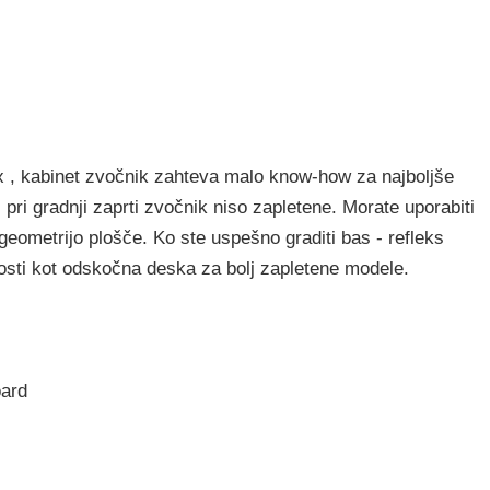
x , kabinet zvočnik zahteva malo know-how za najboljše
 pri gradnji zaprti zvočnik niso zapletene. Morate uporabiti
 geometrijo plošče. Ko ste uspešno graditi bas - refleks
osti kot odskočna deska za bolj zapletene modele.
oard