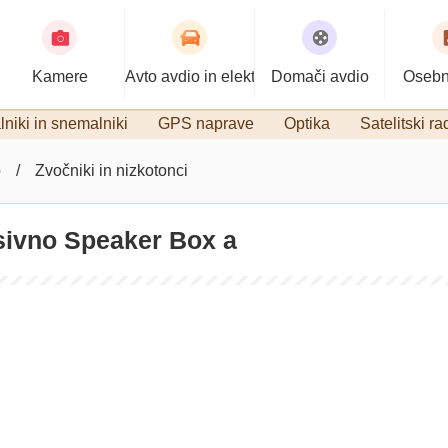
Kamere
Avto avdio in elektronika
Domači avdio
Osebn
niki in snemalniki
GPS naprave
Optika
Satelitski ra
o
Zvočniki in nizkotonci
ksivno Speaker Box a