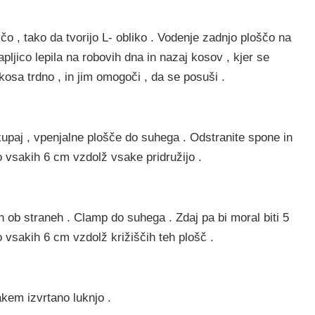
o , tako da tvorijo L- obliko . Vodenje zadnjo ploščo na
ljico lepila na robovih dna in nazaj kosov , kjer se
kosa trdno , in jim omogoči , da se posuši .
kupaj , vpenjalne plošče do suhega . Odstranite spone in
jo vsakih 6 cm vzdolž vsake pridružijo .
n ob straneh . Clamp do suhega . Zdaj pa bi moral biti 5
jo vsakih 6 cm vzdolž križiščih teh plošč .
sakem izvrtano luknjo .