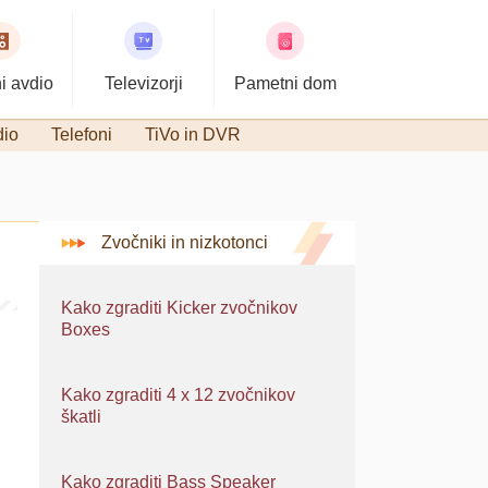
i avdio
Televizorji
Pametni dom
dio
Telefoni
TiVo in DVR
Zvočniki in nizkotonci
Kako zgraditi Kicker zvočnikov
Boxes
Kako zgraditi 4 x 12 zvočnikov
škatli
Kako zgraditi Bass Speaker