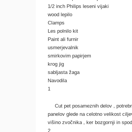
1/2 inch Philips leseni vijaki
wood lepilo
Clamps
Les polnilo kit
Paint ali furnir
usmerjevalnik
smirkovim papirjem
krog jig
sabljasta žaga
Navodila
1
Cut pet posameznih delov , potreb
panelov glede na celotno velikost cil
višino zvočnika , ker bozgornji in spodn
2