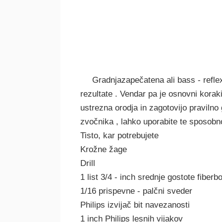
Gradnjazapečatena ali bass - refle
rezultate . Vendar pa je osnovni koraki
ustrezna orodja in zagotovijo pravilno
zvočnika , lahko uporabite te sposobn
Tisto, kar potrebujete
Krožne žage
Drill
1 list 3/4 - inch srednje gostote fiberb
1/16 prispevne - palčni sveder
Philips izvijač bit navezanosti
1 inch Philips lesnih vijakov