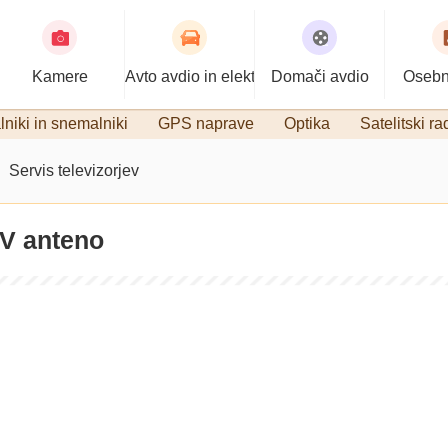
Kamere
Avto avdio in elektronika
Domači avdio
Osebn
niki in snemalniki
GPS naprave
Optika
Satelitski ra
Servis televizorjev
TV anteno