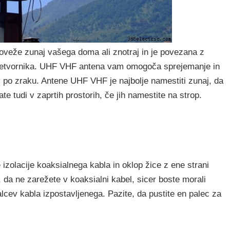
oveže zunaj vašega doma ali znotraj in je povezana z
pretvornika. UHF VHF antena vam omogoča sprejemanje in
v po zraku. Antene UHF VHF je najbolje namestiti zunaj, da
te tudi v zaprtih prostorih, če jih namestite na strop.
 izolacije koaksialnega kabla in oklop žice z ene strani
 da ne zarežete v koaksialni kabel, sicer boste morali
palcev kabla izpostavljenega. Pazite, da pustite en palec za