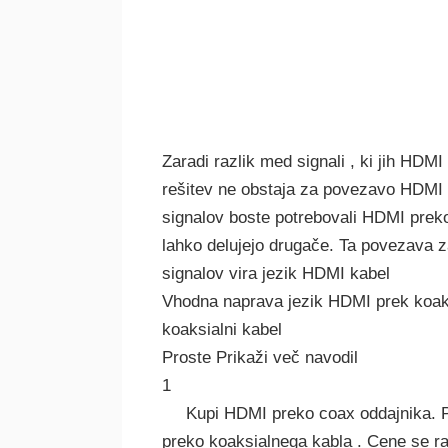
Zaradi razlik med signali , ki jih HDMI 
rešitev ne obstaja za povezavo HDMI
signalov boste potrebovali HDMI preko 
lahko delujejo drugače. Ta povezava za
signalov vira jezik HDMI kabel
Vhodna naprava jezik HDMI prek koaks
koaksialni kabel
Proste Prikaži več navodil
1
Kupi HDMI preko coax oddajnika. P
preko koaksialnega kabla . Cene se raz