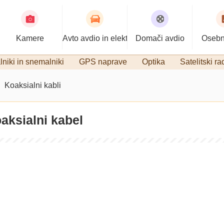
Kamere
Avto avdio in elektronika
Domači avdio
Osebn
niki in snemalniki
GPS naprave
Optika
Satelitski ra
Koaksialni kabli
aksialni kabel