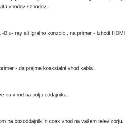
ila vhodov /izhodov .
-Blu- ray ali igralno konzolo , na primer - izhodi HDMI
primer - da prejme koaksialni vhod kabla .
e na vhod na polju oddajnika .
odom na boxoddajnik in coax vhod na vašem televizorju.