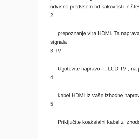
odvisno predvsem od kakovosti in štev
2
prepoznanje vira HDMI. Ta naprava 
signala
3 TV
Ugotovite napravo - . LCD TV , na 
4
kabel HDMI iz vaše izhodne naprav
5
Priključite koaksialni kabel z izh