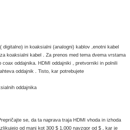
( digitalno) in koaksialni (analogni) kablov ,enotni kabel
 za koaksialni kabel . Za prenos med tema dvema vrstama
coax oddajnika. HDMI oddajniki , pretvorniki in polnili
hteva oddajnik . Tisto, kar potrebujete
ialnih oddajnika
repričajte se, da ta naprava traja HDMI vhoda in izhoda
likujejo od manj kot 300 $ 1.000 navzgor od $ , kar je