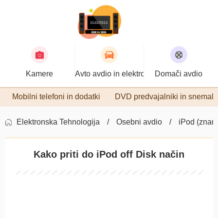
Kamere
Avto avdio in elektronika
Domači avdio
Mobilni telefoni in dodatki
DVD predvajalniki in snemaln
Elektronska Tehnologija
Osebni avdio
iPod (znamk
Kako priti do iPod off Disk način