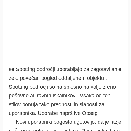
se Spotting področji uporabljajo za zagotavljanje
zelo povečan pogled oddaljenem objektu .
Spotting področji so na splošno na voljo z eno
poševno ali ravnih iskalnikov . Vsaka od teh
stilov ponuja tako prednosti in slabosti za
uporabnika. Uporabe napršitve Obseg
Novi uporabniki pogosto ugotovijo, da je lažje
našli predmete, z ravno iskalo. Ravne iskalih so