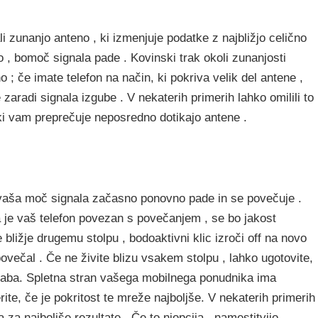
li zunanjo anteno , ki izmenjuje podatke z najbližjo celično
o , bomoč signala pade . Kovinski trak okoli zunanjosti
 ; če imate telefon na način, ki pokriva velik del antene ,
 zaradi signala izgube . V nekaterih primerih lahko omilili to
 ki vam preprečuje neposredno dotikajo antene .
vaša moč signala začasno ponovno pade in se povečuje .
a je vaš telefon povezan s povečanjem , se bo jakost
 bližje drugemu stolpu , bodoaktivni klic izroči off na novo
ovečal . Če ne živite blizu vsakem stolpu , lahko ugotovite,
aba. Spletna stran vašega mobilnega ponudnika ima
erite, če je pokritost te mreže najboljše. V nekaterih primerih
 za najboljše rezultate . Če to niopcija , namestitvijo