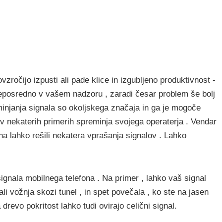
ovzročijo izpusti ali pade klice in izgubljeno produktivnost -
neposredno v vašem nadzoru , zaradi česar problem še bolj
minjanja signala so okoljskega značaja in ga je mogoče
 v nekaterih primerih spreminja svojega operaterja . Vendar
a lahko rešili nekatera vprašanja signalov . Lahko
ignala mobilnega telefona . Na primer , lahko vaš signal
 ali vožnja skozi tunel , in spet povečala , ko ste na jasen
revo pokritost lahko tudi ovirajo celični signal.