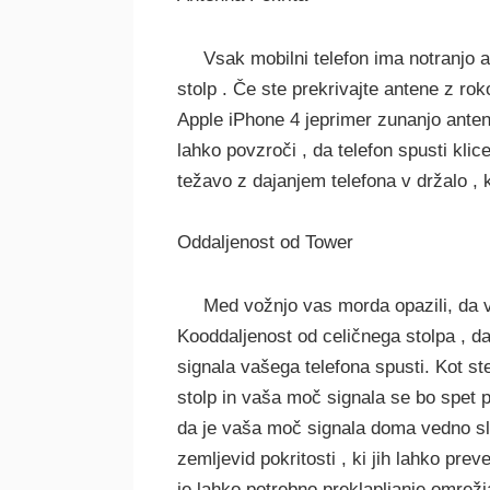
Vsak mobilni telefon ima notranjo a
stolp . Če ste prekrivajte antene z rok
Apple iPhone 4 jeprimer zunanjo anteno
lahko povzroči , da telefon spusti klice
težavo z dajanjem telefona v držalo ,
Oddaljenost od Tower
Med vožnjo vas morda opazili, da 
Kooddaljenost od celičnega stolpa , d
signala vašega telefona spusti. Kot ste
stolp in vaša moč signala se bo spet p
da je vaša moč signala doma vedno sl
zemljevid pokritosti , ki jih lahko prev
je lahko potrebno preklapljanje omrežja