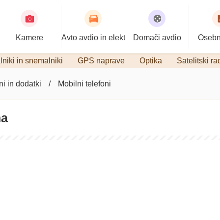
Kamere
Avto avdio in elektronika
Domači avdio
Osebn
niki in snemalniki
GPS naprave
Optika
Satelitski ra
ni in dodatki
Mobilni telefoni
ha