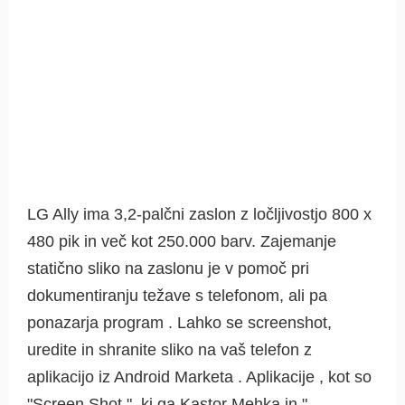
LG Ally ima 3,2-palčni zaslon z ločljivostjo 800 x
480 pik in več kot 250.000 barv. Zajemanje
statično sliko na zaslonu je v pomoč pri
dokumentiranju težave s telefonom, ali pa
ponazarja program . Lahko se screenshot,
uredite in shranite sliko na vaš telefon z
aplikacijo iz Android Marketa . Aplikacije , kot so
"Screen Shot ", ki ga Kastor Mehka in "