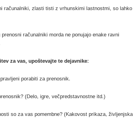
ačunalniki, zlasti tisti z vrhunskimi lastnostmi, so lahko
prenosni računalniki morda ne ponujajo enake ravni
.
itev za vas, upoštevajte te dejavnike:
ipravljeni porabiti za prenosnik.
prenosnik? (Delo, igre, večpredstavnostne itd.)
osti so za vas pomembne? (Kakovost prikaza, življenjska