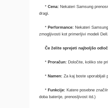
*
Cena:
Nekateri Samsung prenosni r
dragi.
*
Performance:
Nekateri Samsung 
zmogljivosti kot primerljivi modeli Dell
Če želite sprejeti najboljšo odloč
*
Proračun:
Določite, koliko ste pr
*
Namen:
Za kaj boste uporabljali 
*
Funkcije:
Katere posebne značiln
doba baterije, prenosljivost itd.)