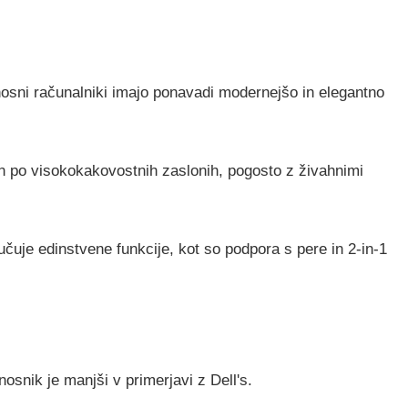
ni računalniki imajo ponavadi modernejšo in elegantno
po visokokakovostnih zaslonih, pogosto z živahnimi
uje edinstvene funkcije, kot so podpora s pere in 2-in-1
nik je manjši v primerjavi z Dell's.