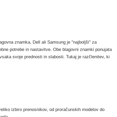
govna znamka, Dell ali Samsung je "najboljši" za
ebne potrebe in nastavitve. Obe blagovni znamki ponujata
saka svoje prednosti in slabosti. Tukaj je razčlenitev, ki
veliko izbiro prenosnikov, od proračunskih modelov do
reda.