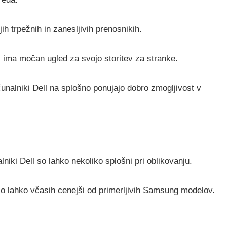
ih trpežnih in zanesljivih prenosnikih.
 ima močan ugled za svojo storitev za stranke.
unalniki Dell na splošno ponujajo dobro zmogljivost v
niki Dell so lahko nekoliko splošni pri oblikovanju.
so lahko včasih cenejši od primerljivih Samsung modelov.