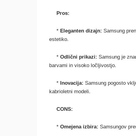
Pros:
*
Eleganten dizajn:
Samsung prenos
estetiko.
*
Odlični prikazi:
Samsung je znan 
barvami in visoko ločljivostjo.
*
Inovacija:
Samsung pogosto vključ
kabrioletni modeli.
CONS:
*
Omejena izbira:
Samsungov prenos