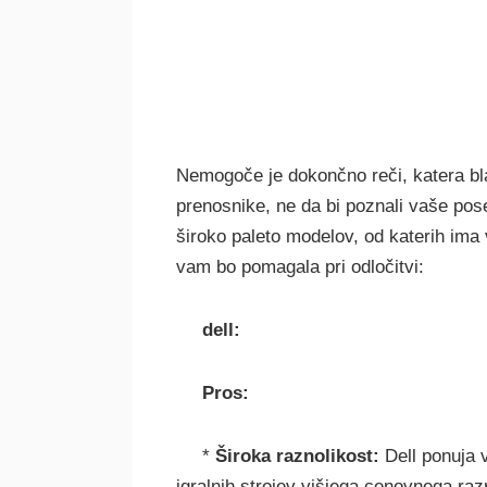
Nemogoče je dokončno reči, katera bla
prenosnike, ne da bi poznali vaše pos
široko paleto modelov, od katerih ima v
vam bo pomagala pri odločitvi:
dell:
Pros:
*
Široka raznolikost:
Dell ponuja 
igralnih strojev višjega cenovnega raz