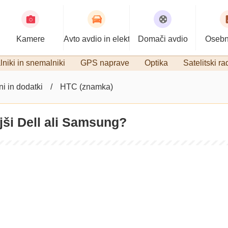
Kamere
Avto avdio in elektronika
Domači avdio
Osebn
niki in snemalniki
GPS naprave
Optika
Satelitski ra
ni in dodatki
HTC (znamka)
ljši Dell ali Samsung?