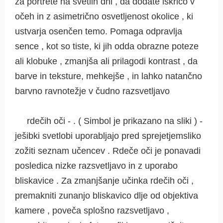
za portrete na svetlih dni , da dodate iskrico v
očeh in z asimetrično osvetljenost okolice , ki
ustvarja osenčen temo. Pomaga odpravlja
sence , kot so tiste, ki jih odda obrazne poteze
ali klobuke , zmanjša ali prilagodi kontrast , da
barve in teksture, mehkejše , in lahko natančno
barvno ravnotežje v čudno razsvetljavo
rdečih oči - . ( Simbol je prikazano na sliki ) -
ješibki svetlobi uporabljajo pred sprejetjemsliko
zožiti seznam učencev . Rdeče oči je ponavadi
posledica nizke razsvetljavo in z uporabo
bliskavice . Za zmanjšanje učinka rdečih oči ,
premakniti zunanjo bliskavico dlje od objektiva
kamere , poveča splošno razsvetljavo ,