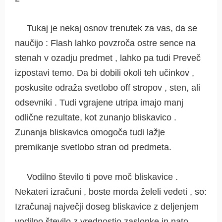
Tukaj je nekaj osnov trenutek za vas, da se
naučijo : Flash lahko povzroča ostre sence na
stenah v ozadju predmet , lahko pa tudi Preveč
izpostavi temo. Da bi dobili okoli teh učinkov ,
poskusite odraža svetlobo off stropov , sten, ali
odsevniki . Tudi vgrajene utripa imajo manj
odlične rezultate, kot zunanjo bliskavico .
Zunanja bliskavica omogoča tudi lažje
premikanje svetlobo stran od predmeta.
Vodilno število ti pove moč bliskavice .
Nekateri izračuni , boste morda želeli vedeti , so:
Izračunaj največji doseg bliskavice z deljenjem
vodilno število z vrednostjo zaslonke in nato