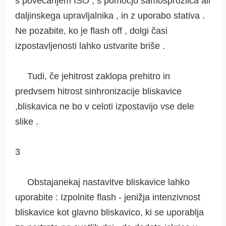
s povečanjem ISO , s pomočjo samosprožilca ali
daljinskega upravljalnika , in z uporabo stativa .
Ne pozabite, ko je flash off , dolgi časi
izpostavljenosti lahko ustvarite briše .
Tudi, če jehitrost zaklopa prehitro in
predvsem hitrost sinhronizacije bliskavice
,bliskavica ne bo v celoti izpostavijo vse dele
slike .
3
Obstajanekaj nastavitve bliskavice lahko
uporabite : Izpolnite flash - jenižja intenzivnost
bliskavice kot glavno bliskavico, ki se uporablja