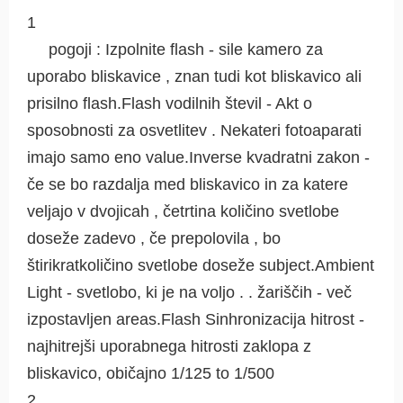
1
pogoji : Izpolnite flash - sile kamero za
uporabo bliskavice , znan tudi kot bliskavico ali
prisilno flash.Flash vodilnih števil - Akt o
sposobnosti za osvetlitev . Nekateri fotoaparati
imajo samo eno value.Inverse kvadratni zakon -
če se bo razdalja med bliskavico in za katere
veljajo v dvojicah , četrtina količino svetlobe
doseže zadevo , če prepolovila , bo
štirikratkoličino svetlobe doseže subject.Ambient
Light - svetlobo, ki je na voljo . . žariščih - več
izpostavljen areas.Flash Sinhronizacija hitrost -
najhitrejši uporabnega hitrosti zaklopa z
bliskavico, običajno 1/125 to 1/500
2