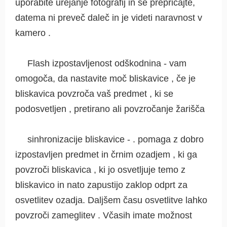
uporabite urejanje fotografij in se prepričajte,
datema ni preveč daleč in je videti naravnost v
kamero .
Flash izpostavljenost odškodnina - vam
omogoča, da nastavite moč bliskavice , če je
bliskavica povzroča vaš predmet , ki se
podosvetljen , pretirano ali povzročanje žarišča
sinhronizacije bliskavice - . pomaga z dobro
izpostavljen predmet in črnim ozadjem , ki ga
povzroči bliskavica , ki jo osvetljuje temo z
bliskavico in nato zapustijo zaklop odprt za
osvetlitev ozadja. Daljšem času osvetlitve lahko
povzroči zameglitev . Včasih imate možnost