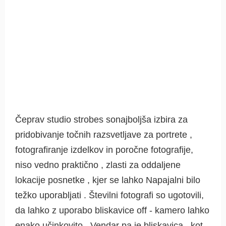
Čeprav studio strobes sonajboljša izbira za
pridobivanje točnih razsvetljave za portrete ,
fotografiranje izdelkov in poročne fotografije,
niso vedno praktično , zlasti za oddaljene
lokacije posnetke , kjer se lahko Napajalni bilo
težko uporabljati . Številni fotografi so ugotovili,
da lahko z uporabo bliskavice off - kamero lahko
enako učinkovito . Vendar pa je bliskavica , kot