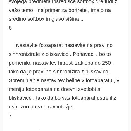
svojega predmeta insredišče softbox gre tudi z
vašo temo - na primer za portrete , imajo na
sredino softbox in glavo višina ..
6
Nastavite fotoaparat nastavite na pravilno
sinhronizirate z bliskavico . Ponavadi , bo to
pomenilo, nastavitev hitrosti zaklopa do 250 ,
tako da je pravilno sinhronizira z bliskavico .
Spreminjanje nastavitev beline v fotoaparatu , v
meniju fotoaparata na dnevni svetlobi ali
bliskavice , tako da bo vaš fotoaparat ustrelil z
ustrezno barvno ravnotežje .
7