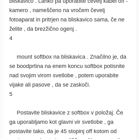
bliskavico . Lahko pa uporabite čevelj kabel off -
kamero , nameščeno na vročem čevelj
fotoaparat in pritrjen na bliskavico sama, če ne
želite , da brezžično ogenj .
4
mount softbox na bliskavica . Značilno je, da
se boodprtina na enem koncu softbox potisnite
nad svojim virom svetlobe , potem uporabite
vijake ali pasove , da se zaskoči.
5
Postavite bliskavice z softbox v položaj. Če
ga uporabljamo kot glavni vir svetlobe , ga
postavite tako, da je 45 stopinj off kotom od