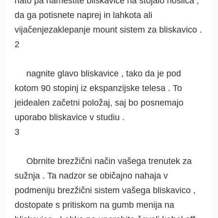
nato pa namestite bliskavice na stojalo nosilca ,
da ga potisnete naprej in lahkota ali
vijačenjezaklepanje mount sistem za bliskavico .
2
nagnite glavo bliskavice , tako da je pod
kotom 90 stopinj iz ekspanzijske telesa . To
jeidealen začetni položaj, saj bo posnemajo
uporabo bliskavice v studiu .
3
Obrnite brezžični način vašega trenutek za
sužnja . Ta nadzor se običajno nahaja v
podmeniju brezžični sistem vašega bliskavico ,
dostopate s pritiskom na gumb menija na