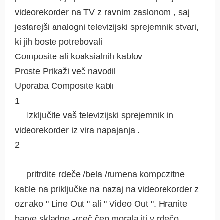
videorekorder na TV z ravnim zaslonom , saj
jestarejši analogni televizijski sprejemnik stvari,
ki jih boste potrebovali
Composite ali koaksialnih kablov
Proste Prikaži več navodil
Uporaba Composite kabli
1
Izključite vaš televizijski sprejemnik in
videorekorder iz vira napajanja .
2
pritrdite rdeče /bela /rumena kompozitne
kable na priključke na nazaj na videorekorder z
oznako " Line Out " ali " Video Out ". Hranite
barve skladne -rdeč čep morala iti v rdečo