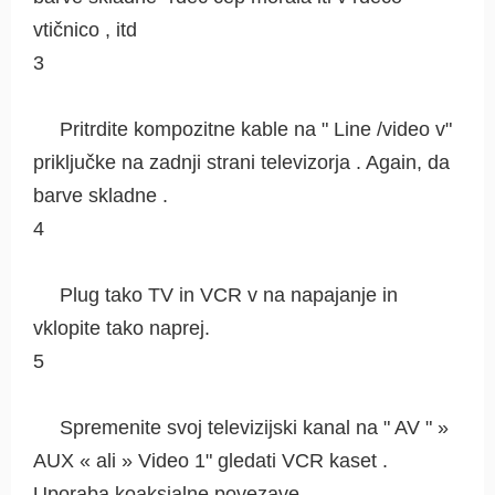
vtičnico , itd
3
Pritrdite kompozitne kable na " Line /video v"
priključke na zadnji strani televizorja . Again, da
barve skladne .
4
Plug tako TV in VCR v na napajanje in
vklopite tako naprej.
5
Spremenite svoj televizijski kanal na " AV " »
AUX « ali » Video 1" gledati VCR kaset .
Uporaba koaksialne povezave